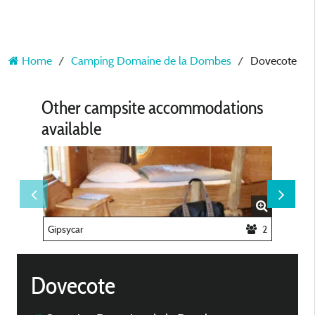
Home
Camping Domaine de la Dombes
Dovecote
Other campsite accommodations
available
Gipsycar
2
Casa H
Dovecote